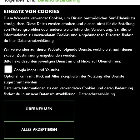
folgendem Link:
Datenschutzerklärung
EINSATZ VON COOKIES
Sie können der Speicherung Ihrer personenbezogenen Daten
Diese Webseite verwendet Cookies, um Dir ein bestmögliches Surf-Erlebnis zu
jederzeit für die Zukunft widersprechen oder die Löschung Ihrer
ermöglichen. Diese Daten werden erhoben und dienen nicht für die Erstellung
Daten verlangen. Wir werden Ihre Daten in diesem Fall
von Nutzungsprofilen oder anderer weiterführender Verwendung. Sämtliche
unverzüglich löschen, sofern nicht unser berechtigtes Interesse oder
Informationen zu verwendeten Cookies und eingebundenen Diensten findest
gesetzliche Aufbewahrungspflichten der Löschung entgegenstehen.
du hier:
Datenschutzerklärung
Wir verwenden auf dieser Website folgende Dienste, welche erst nach deiner
aktiven Zustimmung eingebunden werden.
SENDEN
Bitte hake dazu den jeweiligen Dienst an und klicke auf Übernehmen:
Google Maps und Youtube
Optional kann mit Klick auf Alles akzeptieren der Nutzung aller Dienste
zugestimmt werden
Detailierte Informationen zu den verwendeten Cookies und deren Bedeutung
findest du in unserer Datenschutzerklärung:
Datenschutzerklärung
ÜBERNEHMEN
ANSCHRIFT
SAUER & FREUDING GBR TOPSPEED
ALLES AKZEPTIEREN
MOTORRADWELT TRIER