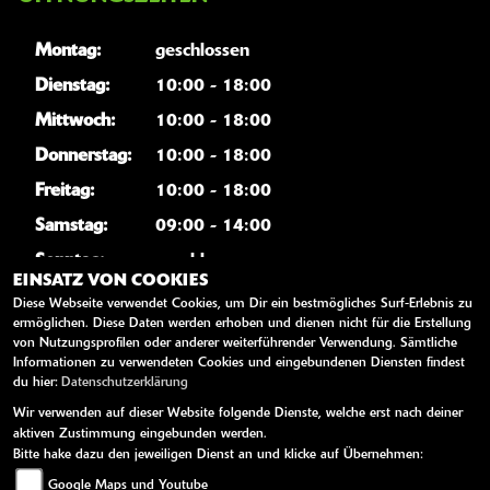
Montag:
geschlossen
Dienstag:
10:00 - 18:00
Mittwoch:
10:00 - 18:00
Donnerstag:
10:00 - 18:00
Freitag:
10:00 - 18:00
Samstag:
09:00 - 14:00
Sonntag:
geschlossen
EINSATZ VON COOKIES
Wir haben an allen deutschen Feiertagen von
Diese Webseite verwendet Cookies, um Dir ein bestmögliches Surf-Erlebnis zu
ermöglichen. Diese Daten werden erhoben und dienen nicht für die Erstellung
Rheinland-Pfalz geschlossen.
von Nutzungsprofilen oder anderer weiterführender Verwendung. Sämtliche
Informationen zu verwendeten Cookies und eingebundenen Diensten findest
WEITERE LINKS
du hier:
Datenschutzerklärung
Wir verwenden auf dieser Website folgende Dienste, welche erst nach deiner
Kawasaki News
aktiven Zustimmung eingebunden werden.
Bitte hake dazu den jeweiligen Dienst an und klicke auf Übernehmen:
Kawasaki Handbücher
Google Maps und Youtube
Kawasaki Bekleidung